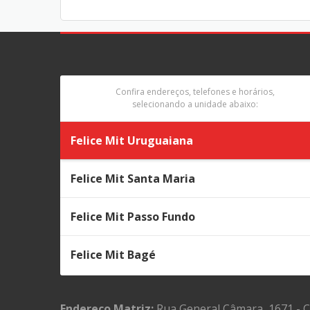
Confira endereços, telefones e horários,
selecionando a unidade abaixo:
Felice Mit Uruguaiana
Felice Mit Santa Maria
Felice Mit Passo Fundo
Felice Mit Bagé
Endereço Matriz:
Rua General Câmara, 1671 - 