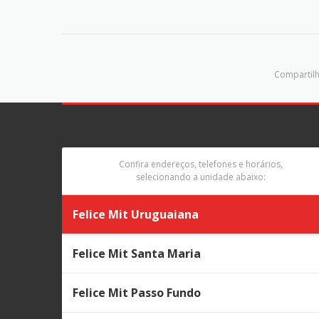
Compartilh
Confira endereços, telefones e horários,
selecionando a unidade abaixo:
Felice Mit Uruguaiana
Felice Mit Santa Maria
Felice Mit Passo Fundo