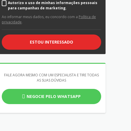
Autorizo o uso de minhas informações pessoais
para campanhas de marketing.
Ao informar meus dados, eu concordo com a
Política de
privacidade
.
ESTOU INTERESSADO
FALE AGORA MESMO COM UM ESPECIALISTA E TIRE TODAS
AS SUAS DÚVIDAS
NEGOCIE PELO WHATSAPP