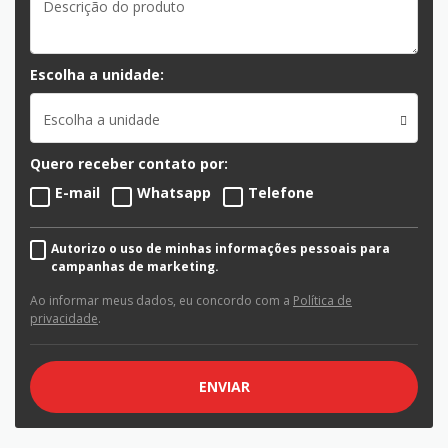
Escolha a unidade:
Escolha a unidade
Quero receber contato por:
E-mail
Whatsapp
Telefone
Autorizo o uso de minhas informações pessoais para
campanhas de marketing.
Ao informar meus dados, eu concordo com a
Política de
privacidade
.
ENVIAR