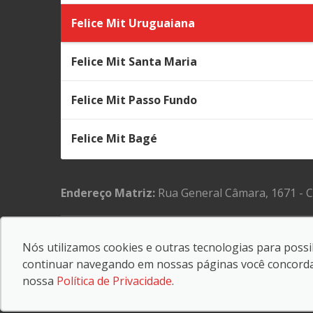
Felice Mit Uruguaiana
Felice Mit Santa Maria
Felice Mit Passo Fundo
Felice Mit Bagé
Endereço Matriz:
Rua General Câmara, 1671 - 
Nós utilizamos cookies e outras tecnologias para possib
© Copyright 2026
-
AutoForce - Todos os direitos reservados.
continuar navegando em nossas páginas você concorda c
Confira a nossa
Política de privacidade
.
nossa
Política de Privacidade
.