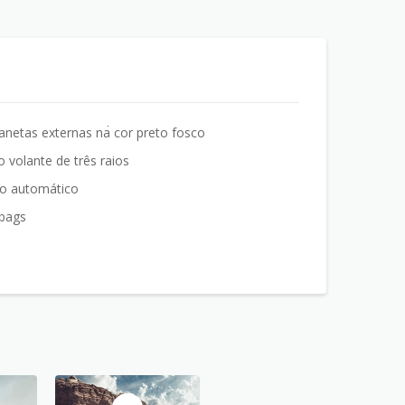
netas externas na cor preto fosco
 volante de três raios
to automático
rbags