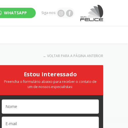
WHATSAPP
Siga-nos:
←
VOLTAR PARA A PÁGINA ANTERIOR
Estou Interessado
Preencha o formulário abaixo para receber o contato de
um de nossos especialistas: