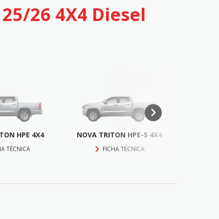
 25/26 4X4 Diesel
TON HPE 4X4
NOVA TRITON HPE-S 4X4
NOVA TR
HA TÉCNICA
FICHA TÉCNICA