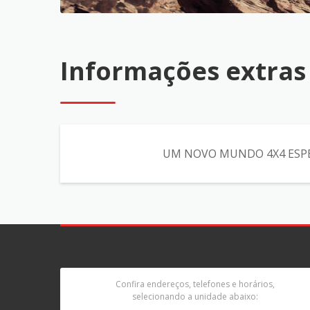
Informações extras
UM NOVO MUNDO 4X4 ESPERA 
Confira endereços, telefones e horários,
selecionando a unidade abaixo: